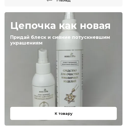
Цепочка как новая
Придай блеск и сияние потускневшим
украшениям
К товару