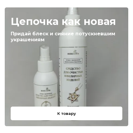
Цепочка как новая
Придай блеск и сияние потускневшим
украшениям
К товару